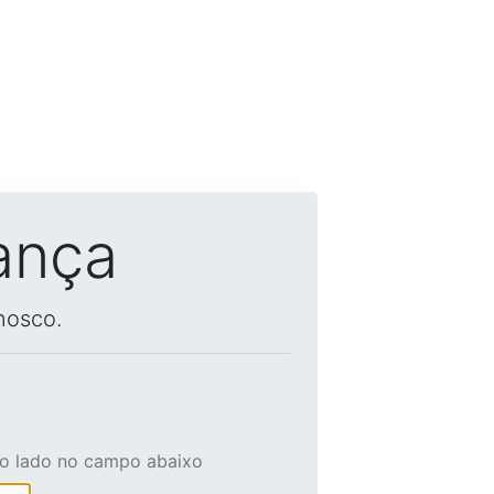
ança
nosco.
ao lado no campo abaixo