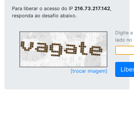
Para liberar o acesso
do IP
216.73.217.142
,
responda ao desafio abaixo.
Digite 
lado no
[trocar imagem]