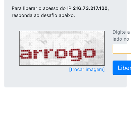
Para liberar o acesso
do IP
216.73.217.120
,
responda ao desafio abaixo.
Digite 
lado no
[trocar imagem]