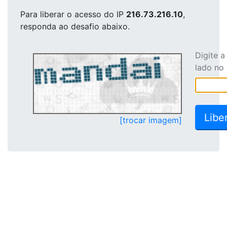
Para liberar o acesso
do IP
216.73.216.10
,
responda ao desafio abaixo.
Digite 
lado no
[trocar imagem]