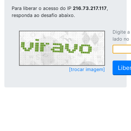
Para liberar o acesso
do IP
216.73.217.117
,
responda ao desafio abaixo.
Digite 
lado no
[trocar imagem]