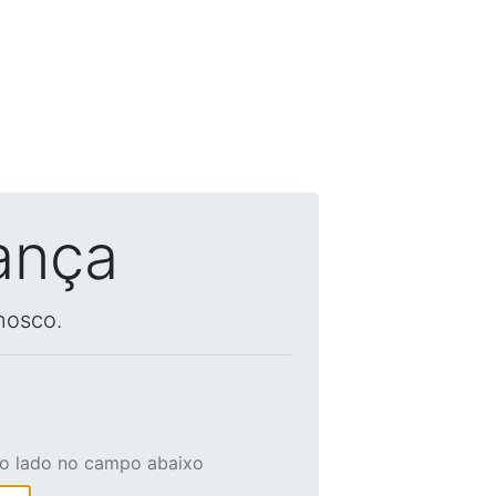
ança
nosco.
ao lado no campo abaixo