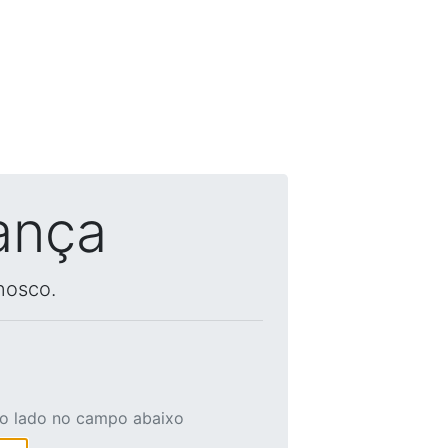
ança
nosco.
ao lado no campo abaixo