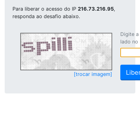
Para liberar o acesso
do IP
216.73.216.95
,
responda ao desafio abaixo.
Digite 
lado no
[trocar imagem]