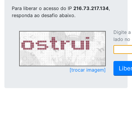
Para liberar o acesso
do IP
216.73.217.134
,
responda ao desafio abaixo.
Digite 
lado no
[trocar imagem]